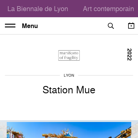
La Biennale de Lyon
Art contemporain
Menu
2022
LYON
Station Mue