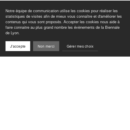
Notre équipe de communication utilise les cookies pour réaliser les
En lien avec
statistiques de visites afin de mieux vous connaître et d'améliorer les
contenus qui vous sont proposés. Accepter les cookies nous aide à
faire connaitre au plus grand nombre les évènements de la Biennale
de Lyon.
J'accepte
Non merci
Gérer mes choix
Résonance
Exposition NAWELLE AÏNECHE
23 sept. - 15 oct. 2022
Terminé