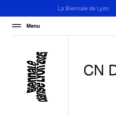
La Biennale de Lyon
Menu
CN D 