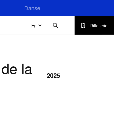
Danse
Fr
Fr
Billetterie
Français
English
 de la
2025