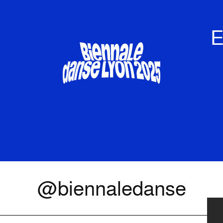
E
@biennaledanse