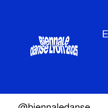
E
@biennaledanse