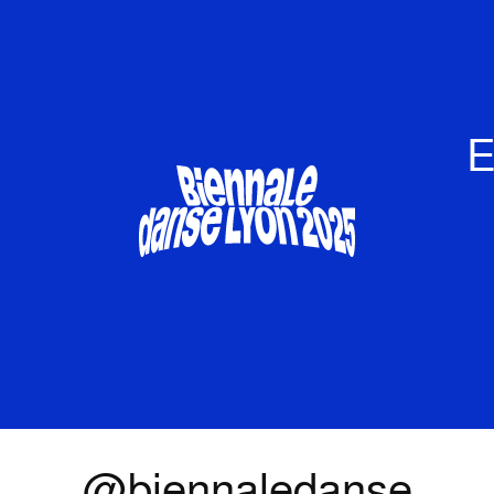
E
@biennaledanse