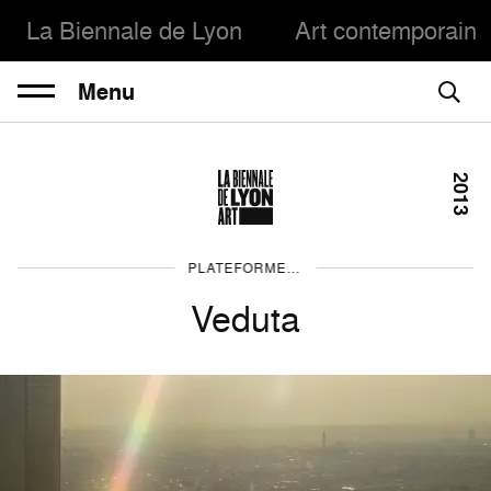
La Biennale de Lyon
Art contemporain
Menu
2013
PLATEFORMES : VEDUTA & RÉSONANCE
Veduta