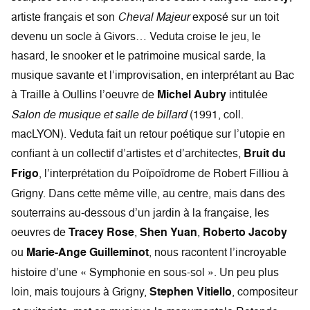
artiste français et son
Cheval Majeur
exposé sur un toit
devenu un socle à Givors… Veduta croise le jeu, le
hasard, le snooker et le patrimoine musical sarde, la
musique savante et l’improvisation, en interprétant au Bac
à Traille à Oullins l’oeuvre de
Michel Aubry
intitulée
Salon de musique et salle de billard
(1991, coll.
macLYON). Veduta fait un retour poétique sur l’utopie en
confiant à un collectif d’artistes et d’architectes,
Bruit du
Frigo
, l’interprétation du Poïpoïdrome de Robert Filliou à
Grigny. Dans cette même ville, au centre, mais dans des
souterrains au-dessous d’un jardin à la française, les
oeuvres de
Tracey Rose
,
Shen Yuan
,
Roberto Jacoby
ou
Marie-Ange Guilleminot
, nous racontent l’incroyable
histoire d’une « Symphonie en sous-sol ». Un peu plus
loin, mais toujours à Grigny,
Stephen Vitiello
, compositeur