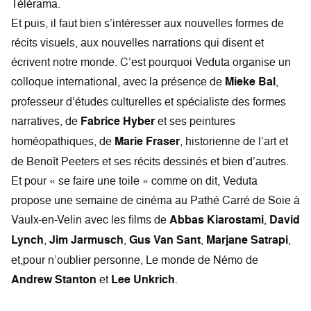
Télérama.
Et puis, il faut bien s’intéresser aux nouvelles formes de
récits visuels, aux nouvelles narrations qui disent et
écrivent notre monde. C’est pourquoi Veduta organise un
colloque international, avec la présence de
Mieke Bal
,
professeur d’études culturelles et spécialiste des formes
narratives, de
Fabrice Hyber
et ses peintures
homéopathiques, de
Marie Fraser
, historienne de l’art et
de Benoît Peeters et ses récits dessinés et bien d’autres.
Et pour « se faire une toile » comme on dit, Veduta
propose une semaine de cinéma au Pathé Carré de Soie à
Vaulx-en-Velin avec les films de
Abbas Kiarostami
,
David
Lynch
,
Jim Jarmusch
,
Gus Van Sant
,
Marjane Satrapi
,
et,pour n’oublier personne, Le monde de Némo de
Andrew Stanton
et
Lee Unkrich
.