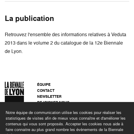
La publication
Retrouvez l'ensemble des informations relatives à Veduta
2013 dans le volume 2 du catalogue de la 12e Biennale
de Lyon.
ÉQUIPE
CONTACT
NEWSLETTER
REJOIGNEZ-NOUS
ARCHIVES
Notre équipe de communication utilise les cookies pour réaliser les
CONFIDENTIALITÉ
statistiques de visites afin de mieux vous connaître et d'améliorer les
MENTIONS LÉGALES
contenus qui vous sont proposés. Accepter les cookies nous aide à
DÉMARCHE RSE
faire connaitre au plus grand nombre les évènements de la Biennale