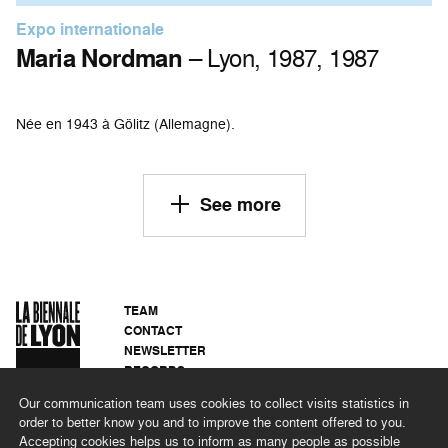
Expo internationale
Maria Nordman
– Lyon, 1987, 1987
Née en 1943 à Gölitz (Allemagne).
See more
TEAM
CONTACT
NEWSLETTER
RECORDS
PRIVACY POLICY
Our communication team uses cookies to collect visits statistics in
LEGAL NOTICES
order to better know you and to improve the content offered to you.
CSR PROGRAMME
Accepting cookies helps us to inform as many people as possible