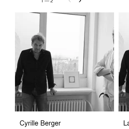
1
—
2
Cyrille Berger
L