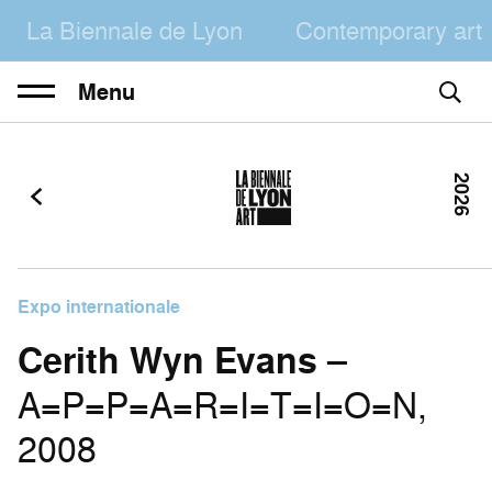
La Biennale de Lyon
Contemporary art
Menu
2026
Expo internationale
Cerith Wyn Evans
–
A=P=P=A=R=I=T=I=O=N,
2008