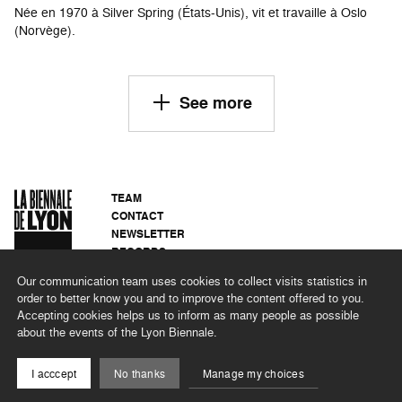
Née en 1970 à Silver Spring (États-Unis), vit et travaille à Oslo
(Norvège).
See more
TEAM
CONTACT
NEWSLETTER
RECORDS
PRIVACY POLICY
Our communication team uses cookies to collect visits statistics in
LEGAL NOTICES
order to better know you and to improve the content offered to you.
CSR PROGRAMME
Accepting cookies helps us to inform as many people as possible
about the events of the Lyon Biennale.
©2026 BIENNALE DE LYON
I acccept
No thanks
Manage my choices