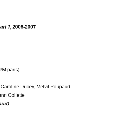
art 1
, 2006-2007
/M paris)
, Caroline Ducey, Melvil Poupaud,
ann Collette
aud)