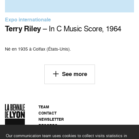
Expo internationale
Terry Riley
– In C Music Score, 1964
Né en 1935 à Colfax (États-Unis).
See more
TEAM
CONTACT
NEWSLETTER
RECORDS
PRIVACY POLICY
Our communication team uses cookies to collect visits statistics in
LEGAL NOTICES