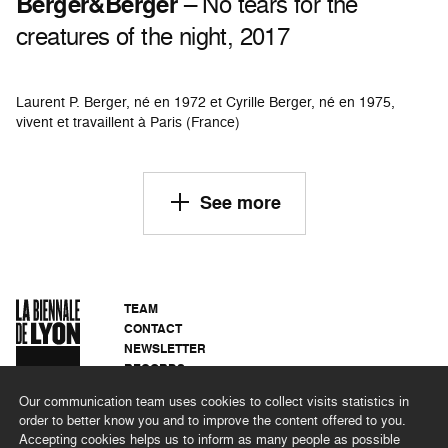
Berger&Berger
– No tears for the
creatures of the night, 2017
Laurent P. Berger, né en 1972 et Cyrille Berger, né en 1975,
vivent et travaillent à Paris (France)
See more
TEAM
CONTACT
NEWSLETTER
RECORDS
PRIVACY POLICY
Our communication team uses cookies to collect visits statistics in
LEGAL NOTICES
order to better know you and to improve the content offered to you.
CSR PROGRAMME
Accepting cookies helps us to inform as many people as possible