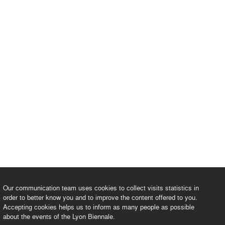
Our communication team uses cookies to collect visits statistics in
order to better know you and to improve the content offered to you.
Accepting cookies helps us to inform as many people as possible
about the events of the Lyon Biennale.