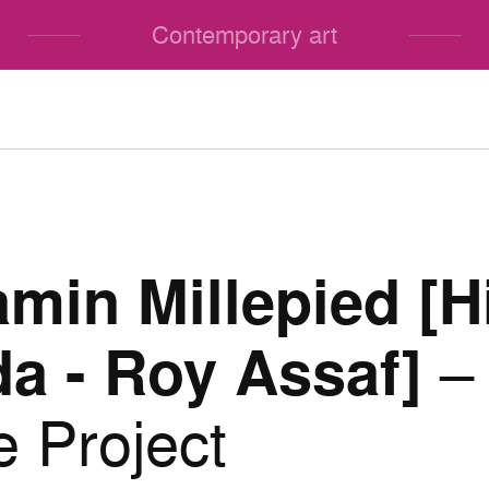
Contemporary art
min Millepied [H
a - Roy Assaf]
– 
 Project