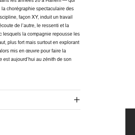
dans les années 20 à Harlem — qui
e la chorégraphie spectaculaire des
cipline, façon XY, induit un travail
écoute de l’autre, le ressenti et la
vec lesquels la compagnie repousse les
aut, plus fort mais surtout en explorant
alors mis en œuvre pour faire la
 est aujourd’hui au zénith de son