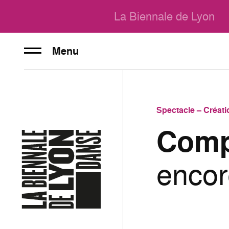
La Biennale de Lyon
Menu
Spectacle – Créati
Comp
encor