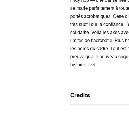
lindy hop — une danse née 
se marie parfaitement à tout
portés acrobatiques. Cette dis
très subtil sur la confiance, l’
solidarité. Voilà les axes a
limites de l’acrobatie. Plus h
les bords du cadre. Tout est 
preuve que le nouveau cirque
histoire. L.G.
Credits