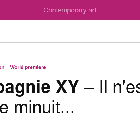
Contemporary art
on – World premiere
agnie XY
– Il n'e
e minuit...