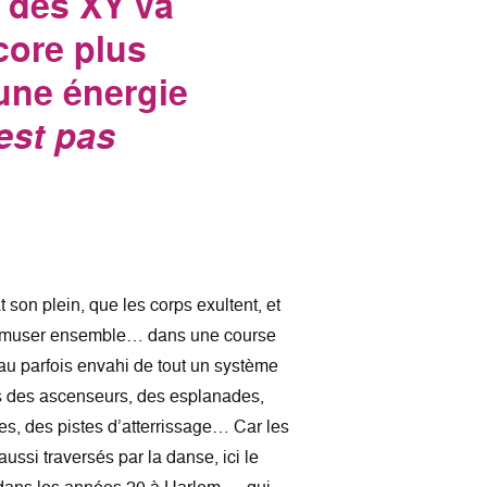
n des XY va
core plus
 une énergie
’est pas
at son plein, que les corps exultent, et
s’amuser ensemble… dans une course
eau parfois envahi de tout un système
is des ascenseurs, des esplanades,
es, des pistes d’atterrissage… Car les
ussi traversés par la danse, ici le