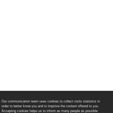
Our communication team uses cookies to collect visits statistics in
order to better know you and to improve the content offered to you.
Accepting cookies helps us to inform as many people as possible