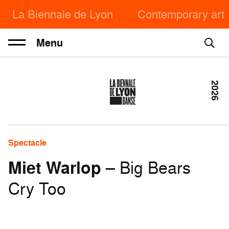
La Biennale de Lyon
Contemporary art
Menu
2026
Spectacle
Miet Warlop
– Big Bears
Cry Too