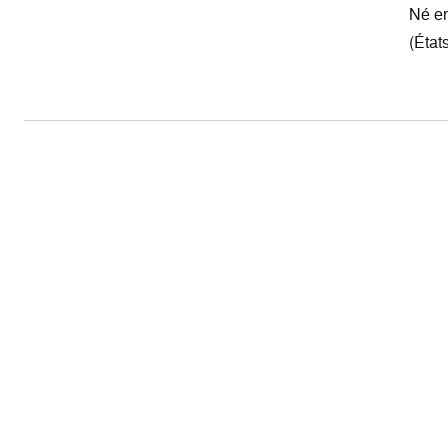
Né en
(État