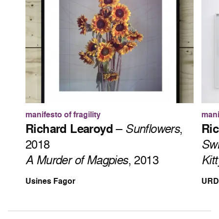
manifesto of fragility
manif
Richard Learoyd
–
Sunflowers
,
Ric
2018
Sw
A Murder of Magpies
, 2013
Kit
Usines Fagor
URD