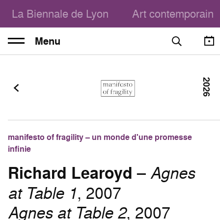
La Biennale de Lyon
Art contemporain
Menu
2026
manifesto of fragility – un monde d'une promesse
infinie
Richard Learoyd
–
Agnes
at Table 1
, 2007
Agnes at Table 2
, 2007