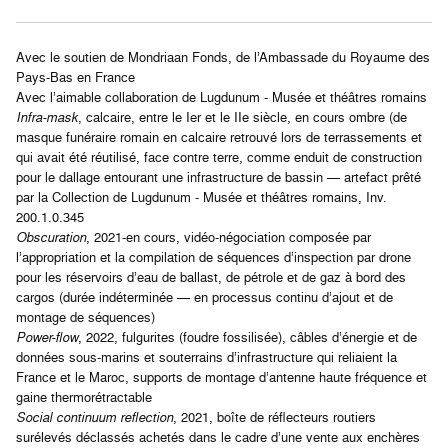
Avec le soutien de Mondriaan Fonds, de l’Ambassade du Royaume des
Pays-Bas en France
Avec l’aimable collaboration de Lugdunum - Musée et théâtres romains
Infra-mask
, calcaire, entre le Ier et le IIe siècle, en cours ombre (de
masque funéraire romain en calcaire retrouvé lors de terrassements et
qui avait été réutilisé, face contre terre, comme enduit de construction
pour le dallage entourant une infrastructure de bassin — artefact prêté
par la Collection de Lugdunum - Musée et théâtres romains, Inv.
200.1.0.345
Obscuration
, 2021-en cours, vidéo-négociation composée par
l’appropriation et la compilation de séquences d’inspection par drone
pour les réservoirs d’eau de ballast, de pétrole et de gaz à bord des
cargos (durée indéterminée — en processus continu d’ajout et de
montage de séquences)
Power-flow
, 2022, fulgurites (foudre fossilisée), câbles d’énergie et de
données sous-marins et souterrains d’infrastructure qui reliaient la
France et le Maroc, supports de montage d’antenne haute fréquence et
gaine thermorétractable
Social continuum reflection
, 2021, boîte de réflecteurs routiers
surélevés déclassés achetés dans le cadre d’une vente aux enchères