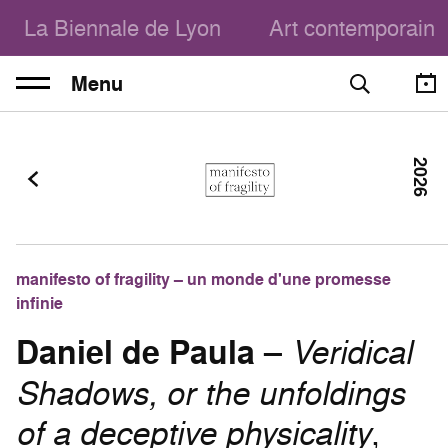
La Biennale de Lyon
Art contemporain
Menu
2026
manifesto of fragility – un monde d'une promesse
infinie
Daniel de Paula
–
Veridical
Shadows, or the unfoldings
of a deceptive physicality
,