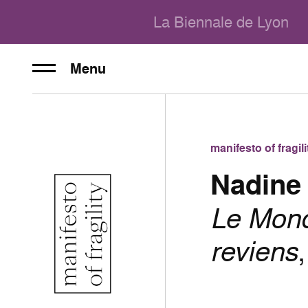
La Biennale de Lyon
Menu
manifesto of fragi
Nadine
Le Monde
reviens