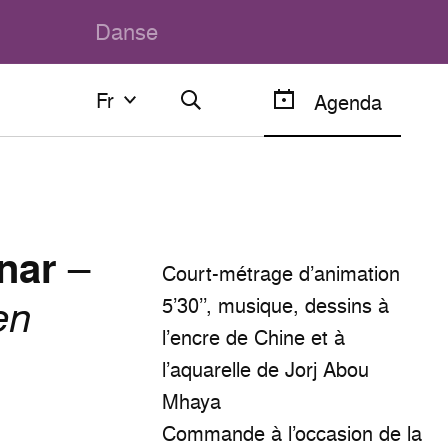
Danse
Fr
Fr
Agenda
Français
English
nar
–
Court-métrage d’animation
en
5’30’’, musique, dessins à
l’encre de Chine et à
l’aquarelle de Jorj Abou
Mhaya
Commande à l’occasion de la