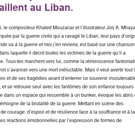
aillent au Liban.
, le compositeur Khaled Mouzanar et l’illustrateur Jorj A. Mhay
e par la guerre civile qui a ravagé le Liban, leur pays d’origi
de va à la guerre et moi j’en reviens
, est basé sur une chanson
ns laquelle il décrit toutes les victimes de la guerre qu’il a
e. Tous·tes marchent vers lui, comme la réminiscence fantomat
oit s’avancer vers une mort inéluctable. Mais il veut avertir tout 
s et de ses tragédies avant d’enterrer ce souvenir insoutenable
 et se retrouve seul avec les fantômes de son enfance toujours
ée dans un espace qui ressemble à un bunker, évoque les abris
témoigne de la brutalité de la guerre. Mettant en scène des
e courage, d’espoir et de résilience face à la souffrance et à l
ortes réactions émotionnelles par l’expression de formes de