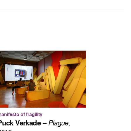
anifesto of fragility
Puck Verkade
–
Plague
,