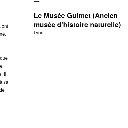
Le Musée Guimet (Ancien
musée d'histoire naturelle)
a ont
Lyon
ne.
ique
le
. Il
 à sa
 de
a