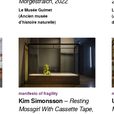
Morgestraich
, 2022
Le Musée Guimet
(Ancien musée
d'histoire naturelle)
d
manifesto of fragility
m
Kim Simonsson
–
Resting
Mossgirl With Cassette Tape
,