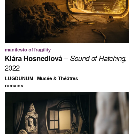
manifesto of fragility
Klára Hosnedlová
–
Sound of Hatching
,
2022
LUGDUNUM - Musée & Théâtres
romains