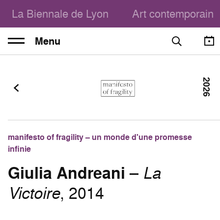
La Biennale de Lyon
Art contemporain
Menu
2026
manifesto of fragility – un monde d'une promesse
infinie
Giulia Andreani
–
La
Victoire
, 2014