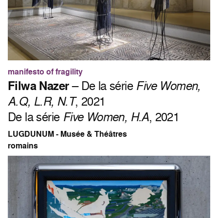
manifesto of fragility
Filwa Nazer
– De la série
Five Women,
A.Q, L.R, N.T
, 2021
De la série
Five Women, H.A
, 2021
LUGDUNUM - Musée & Théâtres
romains