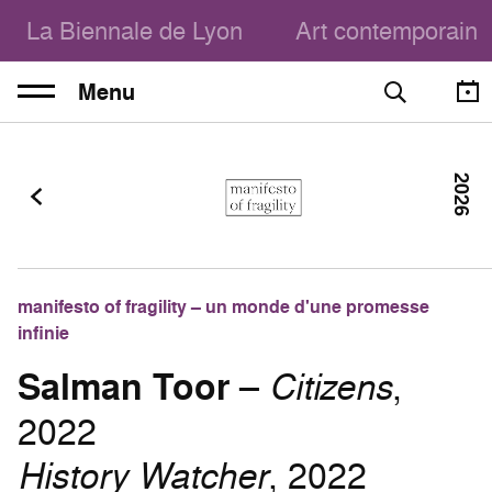
La Biennale de Lyon
Art contemporain
Menu
2026
manifesto of fragility – un monde d'une promesse
infinie
Salman Toor
–
Citizens
,
2022
History Watcher
, 2022