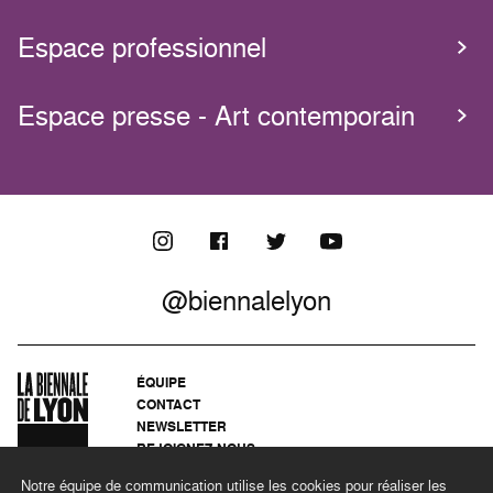
Espace professionnel
Espace presse - Art contemporain
@biennalelyon
ÉQUIPE
CONTACT
NEWSLETTER
REJOIGNEZ-NOUS
ARCHIVES
Notre équipe de communication utilise les cookies pour réaliser les
CONFIDENTIALITÉ