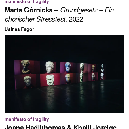
manifesto of fragility
Marta Górnicka
–
Grundgesetz – Ein
chorischer Stresstest
, 2022
Usines Fagor
manifesto of fragility
Joana Hadjithomas & Khalil Joreige
–