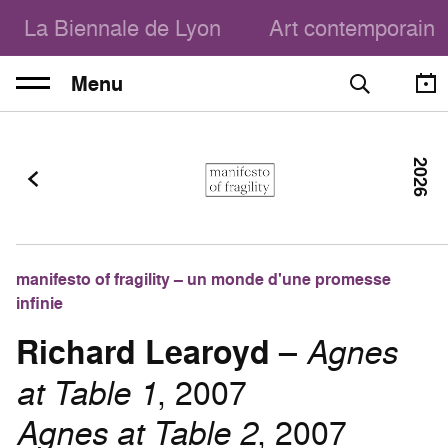
La Biennale de Lyon
Art contemporain
Menu
2026
manifesto of fragility – un monde d'une promesse
infinie
Richard Learoyd
–
Agnes
at Table 1
, 2007
Agnes at Table 2
, 2007