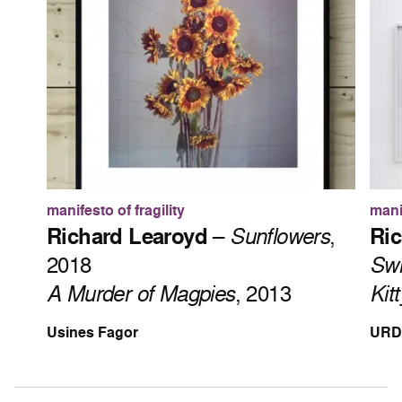
manifesto of fragility
manif
Richard Learoyd
–
Sunflowers
,
Ric
2018
Sw
A Murder of Magpies
, 2013
Kit
Usines Fagor
URD