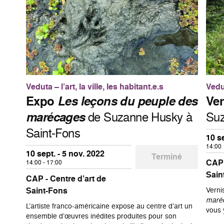
Veduta – l’art, la ville, les habitant.e.s
Vedut
Expo
Les leçons du peuple des
Ver
marécages
de Suzanne Husky à
Suz
Saint-Fons
10 s
14:00
10 sept. - 5 nov. 2022
Terminé
CAP 
14:00 - 17:00
Sain
CAP - Centre d’art de
Saint-Fons
Verni
maré
L’artiste franco-américaine expose au centre d’art un
vous 
ensemble d’œuvres inédites produites pour son