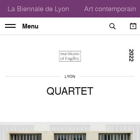
La Biennale de Lyon
Art contemporain
Menu
2022
LYON
QUARTET