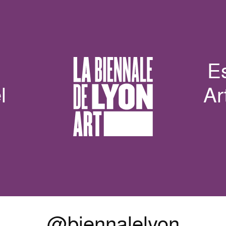
E
l
Ar
@biennalelyon