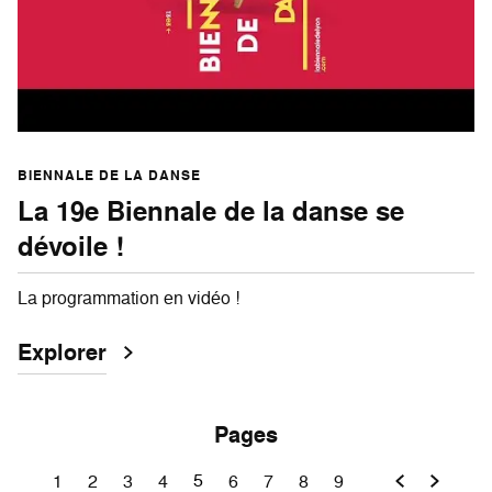
BIENNALE DE LA DANSE
La 19e Biennale de la danse se
dévoile !
La programmation en vidéo !
Explorer
Pages
5
1
2
3
4
6
7
8
9