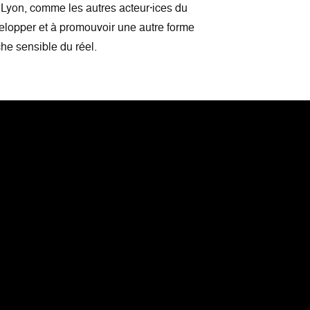
e Lyon, comme les autres acteur·ices du
évelopper et à promouvoir une autre forme
he sensible du réel.