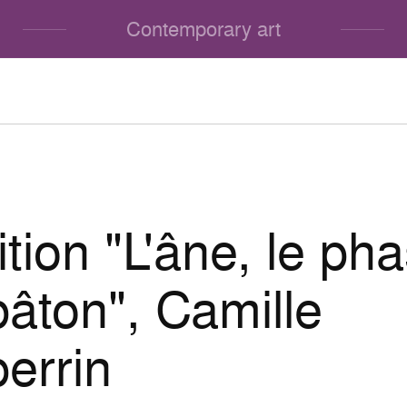
Contemporary art
ition "L'âne, le p
bâton", Camille
errin