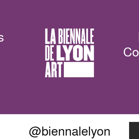
s
Co
@biennalelyon