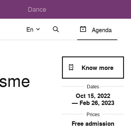
Dance
En
En
Agenda
Français
English
Know more
hasme
Dates
Oct
15
, 2022
— Feb
26
, 2023
Prices
Free admission