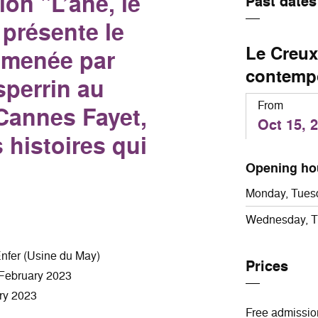
ion "L’âne, le
Past dates
 présente le
Le Creux 
e menée par
contempo
sperrin au
From
 Cannes Fayet,
Oct 15, 
 histoires qui
Opening ho
Monday, Tues
Wednesday, Th
’Enfer (Usine du May)
Prices
 February 2023
ary 2023
Free admissio