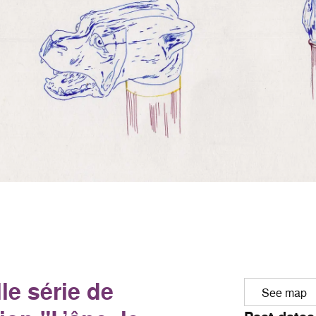
le série de
See map