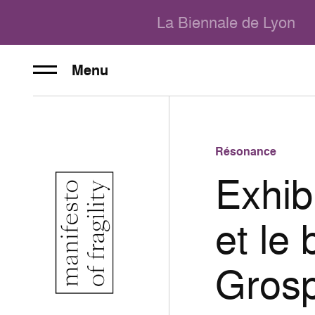
La Biennale de Lyon
Menu
Résonance
Exhib
et le 
Grosp