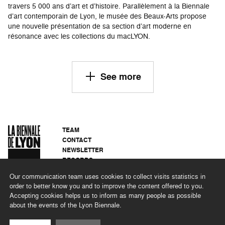
travers 5 000 ans d’art et d’histoire. Parallèlement à la Biennale
d’art contemporain de Lyon, le musée des Beaux-Arts propose
une nouvelle présentation de sa section d’art moderne en
résonance avec les collections du macLYON.
See more
TEAM
CONTACT
NEWSLETTER
RECORDS
PRIVACY POLICY
Our communication team uses cookies to collect visits statistics in
LEGAL NOTICES
order to better know you and to improve the content offered to you.
CSR PROGRAMME
Accepting cookies helps us to inform as many people as possible
about the events of the Lyon Biennale.