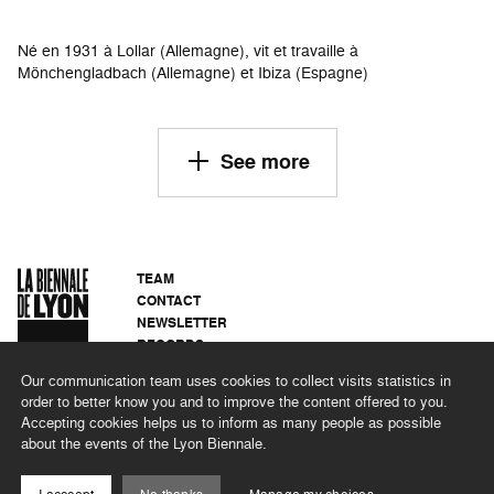
Né en 1931 à Lollar (Allemagne), vit et travaille à
Mönchengladbach (Allemagne) et Ibiza (Espagne)
See more
TEAM
CONTACT
NEWSLETTER
RECORDS
PRIVACY POLICY
Our communication team uses cookies to collect visits statistics in
LEGAL NOTICES
order to better know you and to improve the content offered to you.
CSR PROGRAMME
Accepting cookies helps us to inform as many people as possible
about the events of the Lyon Biennale.
©2026 BIENNALE DE LYON