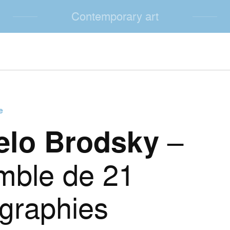
Contemporary art
e
elo Brodsky
–
mble de 21
graphies