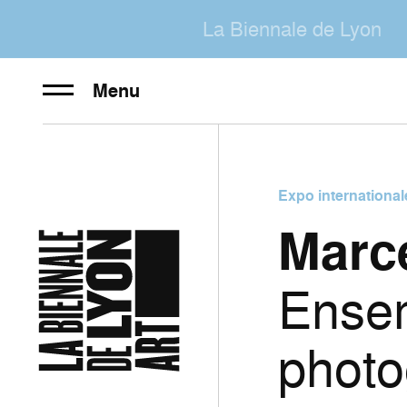
La Biennale de Lyon
Menu
Expo international
Marc
Ense
photo