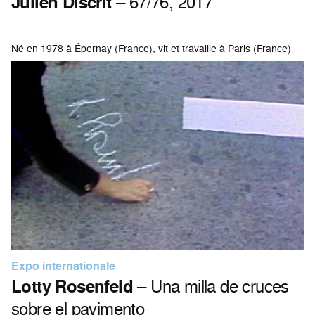
Julien Discrit
– 67/76, 2017
Né en 1978 à Épernay (France), vit et travaille à Paris (France)
Expo internationale
Lotty Rosenfeld
– Una milla de cruces
sobre el pavimento