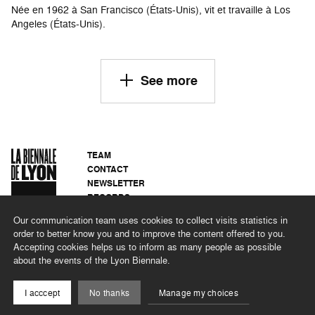
Née en 1962 à San Francisco (États-Unis), vit et travaille à Los
Angeles (États-Unis).
See more
TEAM
CONTACT
NEWSLETTER
RECORDS
PRIVACY POLICY
Our communication team uses cookies to collect visits statistics in
LEGAL NOTICES
order to better know you and to improve the content offered to you.
CSR PROGRAMME
Accepting cookies helps us to inform as many people as possible
about the events of the Lyon Biennale.
©2026 BIENNALE DE LYON
I acccept
No thanks
Manage my choices