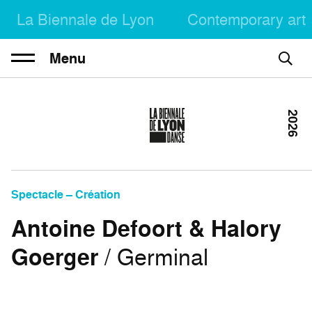
La Biennale de Lyon
Contemporary art
Menu
2026
Spectacle – Création
Antoine Defoort & Halory
Goerger
/ Germinal