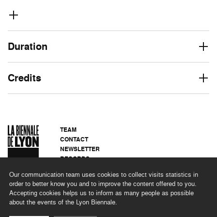
Duration
Credits
TEAM
CONTACT
NEWSLETTER
RECORDS
PRIVACY POLICY
Our communication team uses cookies to collect visits statistics in
LEGAL NOTICES
order to better know you and to improve the content offered to you.
CSR PROGRAMME
Accepting cookies helps us to inform as many people as possible
about the events of the Lyon Biennale.