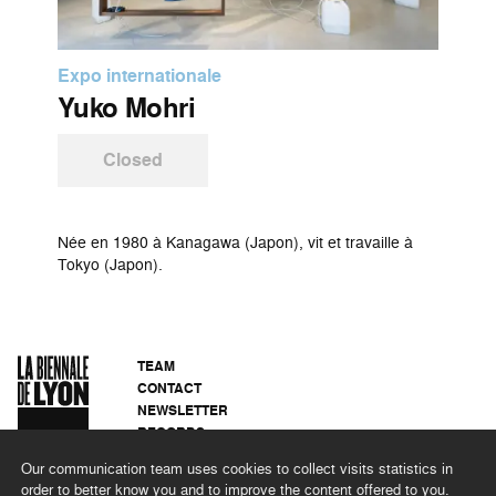
Expo internationale
Yuko Mohri
Closed
Née en 1980 à Kanagawa (Japon), vit et travaille à
Tokyo (Japon).
TEAM
CONTACT
NEWSLETTER
RECORDS
PRIVACY POLICY
Our communication team uses cookies to collect visits statistics in
LEGAL NOTICES
order to better know you and to improve the content offered to you.