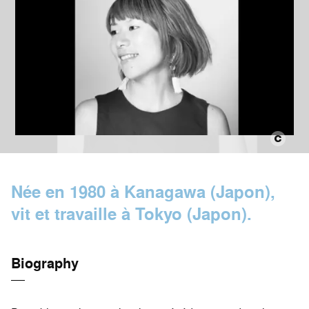
Née en 1980 à Kanagawa (Japon),
vit et travaille à Tokyo (Japon).
Biography