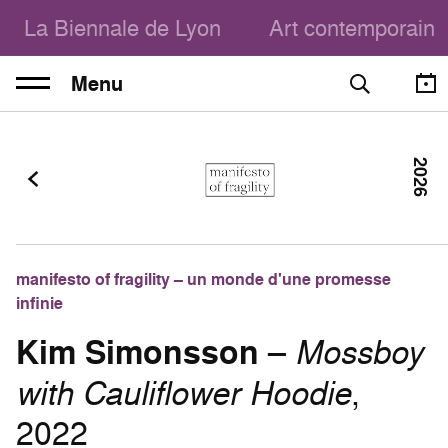
La Biennale de Lyon
Art contemporain
Menu
2026
manifesto of fragility – un monde d'une promesse
infinie
Kim Simonsson
–
Mossboy
with Cauliflower Hoodie
,
2022