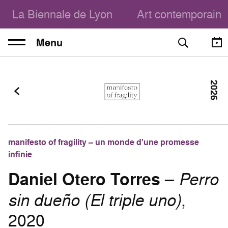
La Biennale de Lyon
Art contemporain
Menu
2026
manifesto of fragility – un monde d'une promesse
infinie
Daniel Otero Torres
–
Perro
sin dueño (El triple uno)
,
2020