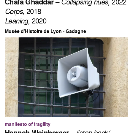
Chafa Ghaddar
–
Collapsing hues
, 2022
Corps
, 2018
Leaning
, 2020
Musée d'Histoire de Lyon - Gadagne
manifesto of fragility
Hannah Weinberger
–
listen back/