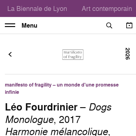
La Biennale de Lyon
Art contemporain
Menu
2026
manifesto of fragility – un monde d'une promesse
infinie
Léo Fourdrinier
–
Dogs
Monologue
, 2017
Harmonie mélancolique
,