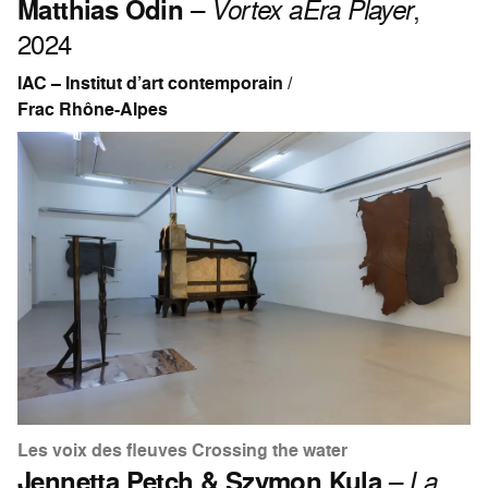
Matthias Odin
–
Vortex aEra Player
,
2024
IAC – Institut d’art contemporain /
Frac Rhône-Alpes
Les voix des fleuves Crossing the water
Jennetta Petch & Szymon Kula
–
La