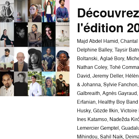
Découvrez 
l'édition 2
Majd Abdel Hamid, Chantal Ak
Delphine Balley, Taysir Batni
Boltanski, Aglaé Bory, Mich
Nathan Coley, Tohé Commar
David, Jeremy Deller, Hélè
& Johanna, Sylvie Fanchon, 
Galbreaith, Agnès Gayraud,
Erfanian, Healthy Boy Band 
Husky, Gözde Ilkin, Victoir
Ines Katamso, Nadežda Kirć
Lemercier Gemptel, Guadalu
Mihindou, Sahil Naik, Deima