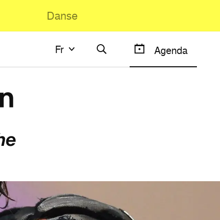
Danse
Fr
Fr
Agenda
Français
English