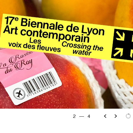
2
—
4