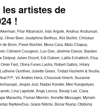
les artistes de
024 !
erman, Pilar Albarracín, Iván Argote, Andrius Arutiunian,
ji, Oliver Beer, Joséphine Berthou, Alix Boillot, Christian
el de Broin, Pavel Büchler, Mona Cara, Malo Chapuy,
et, Clément Courgeon, Luo Dan, Jérémie Danon, Bastien
ne Delprat, Julien Discrit, Edi Dubien, Latifa Echakhch, Elsa
Omer Fast, Olivia Funes Lastra, Robert Gabris, Hilary
 Ludivine Gonthier, Juliette Green, Tirdad Hashemi & Soufia
feat P.P., Vir Andres Hera, Chourouk Hriech, Suzanne
e Inchauspé, Jesper Just, Nadav Kander, Meri Karapetyan,
anski, Lina Lapelytė, Ange Leccia, Seulgi Lee, Clara
pe Maravilla, Florian Mermin, Annette Messager, Myriam
ntas Narkevičius, Grace Ndiritu, Bocar Niang, Otobong