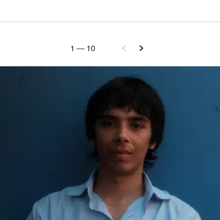
1
—
10