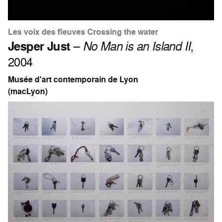
Les voix des fleuves Crossing the water
Jesper Just
–
No Man is an Island II
,
2004
Musée d'art contemporain de Lyon
(macLyon)