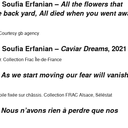
 Soufia Erfanian –
All the flowers that
e back yard, All died when you went aw
 Courtesy gb agency
 Soufia Erfanian –
Caviar Dreams
, 2021
. Collection Frac Île-de-France
–
As we start moving our fear will vanis
 toile fixée sur châssis. Collection FRAC Alsace, Séléstat
–
Nous n’avons rien à perdre que nos