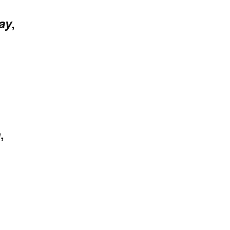
ay
,
h
,