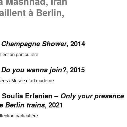
à Mashhad, Iran
aillent à Berlin,
–
Champagne Shower
, 2014
llection particulière
–
Do you wanna join?
, 2015
usées / Musée d’art moderne
 Soufia Erfanian –
Only your presence
 Berlin trains
, 2021
llection particulière