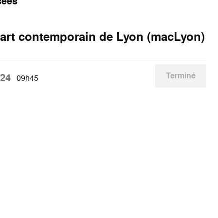
sées
art contemporain de Lyon (macLyon)
Terminé
024
09h45