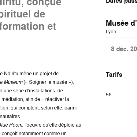
iritu, conçue
Dates pas
rituel de
Musée d'
formation et
Lyon
8 déc. 2
e Ndiritu mène un projet de
Tarifs
he Museum
(« Soigner le musée »),
d’une série d’installations, de
5€
 médiation, afin de « réactiver la
tion, qui comptent, selon elle, parmi
nautaires.
Blue Room
, l'oeuvre qu'elle déploie au
 conçoit notamment comme un