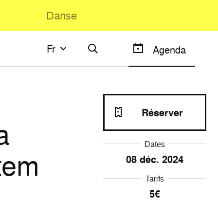
Danse
Fr
Fr
Agenda
Français
English
Réserver
a
Dates
otem
08
déc. 2024
Tarifs
5€