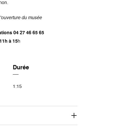
non.
l'ouverture du musée
tions 04 27 46 65 65
11h à 15
h
Durée
1:15