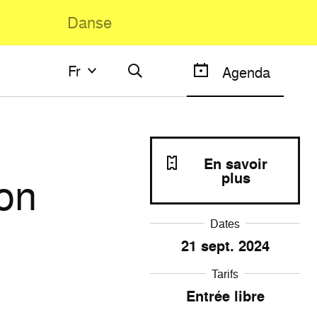
Danse
Fr
Fr
Agenda
Français
English
En savoir
ion
plus
Dates
21
sept. 2024
Tarifs
Entrée libre