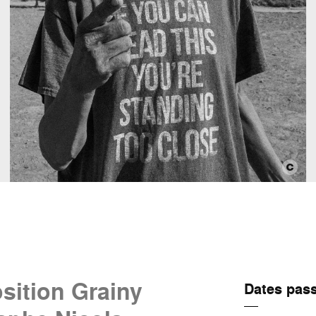
sition Grainy
Dates pas