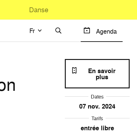
Danse
Fr
Fr
Agenda
Français
English
En savoir
ion
plus
Dates
07
nov. 2024
Tarifs
entrée libre