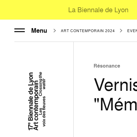
La Biennale de Lyon
Menu
ART CONTEMPORAIN 2024
ÉVÈ
Résonance
Verni
"Mémo