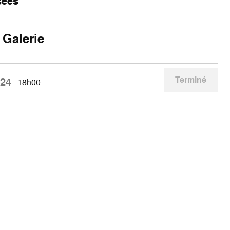
sées
 Galerie
Terminé
024
18h00