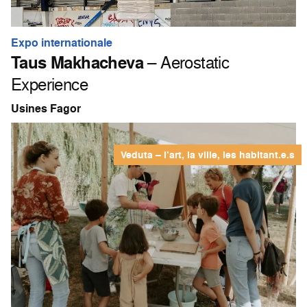
Expo internationale
Taus Makhacheva
– Aerostatic
Experience
Usines Fagor
Veduta – l’art, la ville, les habitant.e.s