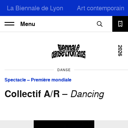
La Biennale de Lyon
Art contemporain
Menu
2026
DANSE
Spectacle – Première mondiale
Collectif A/R
–
Dancing