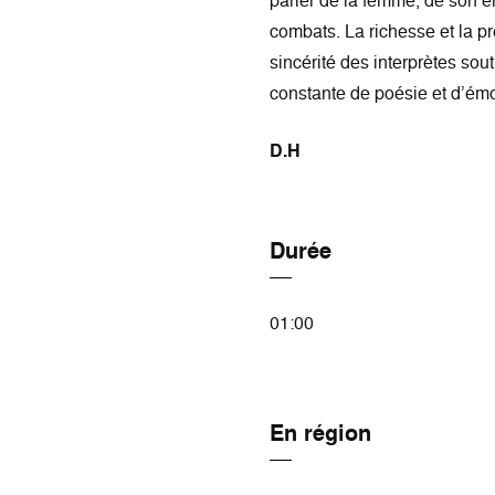
parler de la femme, de son é
combats. La richesse et la pré
sincérité des interprètes so
constante de poésie et d’ém
D.H
Durée
01:00
En région