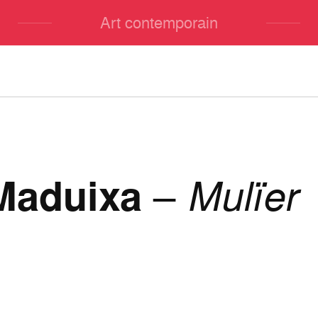
Art contemporain
 Maduixa
–
Mulïer