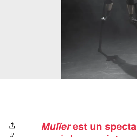
Mulïer
est un specta