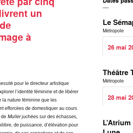
été par cinq
Dates pas
ivrent un
Le Sémap
 de
Métropole
mmage à
26 mai 2
Théâtre 
Métropole
essité pour le directeur artistique
lorer l’identité féminine et de libérer
28 mai 2
de la nature féminine que les
sont efforcées de domestiquer au cours
s de
Mulïer
juchées sur des échasses,
L’Atrium 
ilibre, de puissance, d’élévation pour
Lune