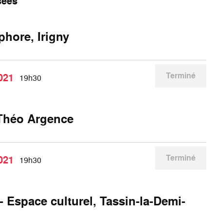
sées
hore, Irigny
Terminé
021
19h30
Théo Argence
Terminé
021
19h30
- Espace culturel, Tassin-la-Demi-