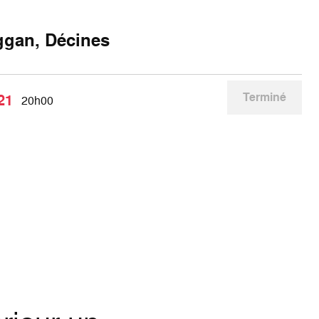
ggan, Décines
Terminé
21
20h00