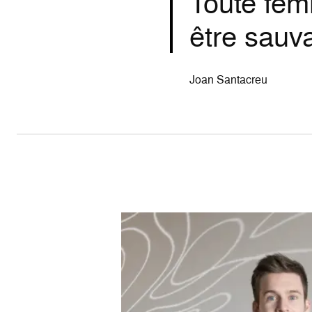
Toute fem
être sauva
Joan Santacreu