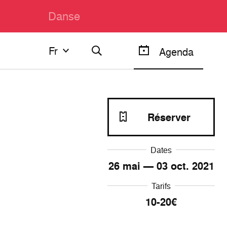
Danse
Fr
Fr
Agenda
Français
English
Réserver
Dates
26
mai —
03
oct. 2021
Tarifs
10-20€