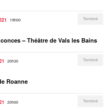
Terminé
021
19h00
conces – Théâtre de Vals les Bains
Terminé
21
20h30
de Roanne
Terminé
21
20h00